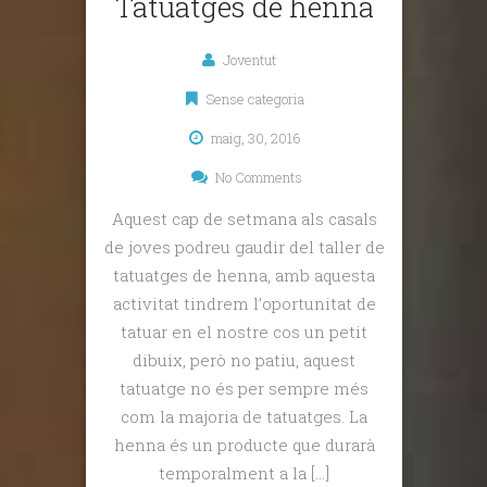
Tatuatges de henna
Joventut
Sense categoria
maig, 30, 2016
No Comments
Aquest cap de setmana als casals
de joves podreu gaudir del taller de
tatuatges de henna, amb aquesta
activitat tindrem l’oportunitat de
tatuar en el nostre cos un petit
dibuix, però no patiu, aquest
tatuatge no és per sempre més
com la majoria de tatuatges. La
henna és un producte que durarà
temporalment a la […]