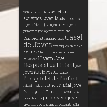
activitats
2016
acció solidaria
activitats juvenils
adolescents
Agenda hivern jove
agenda jove
agenda
primavera jove
aprendre
barcelona
Casal
Campionat
campionats
de Joves
dinàmiques en anglès
estiu jove
fem confitura
festa
formació
Hivern Jove
halloween
Hospitalet de l'Infant
jove
joventut
joves
Just dance
l'hospitalet de l'infant
Nadal jove
mont-roig
Miami Platja
Passatge del Terror
port aventura
primavera jove
Posa't la gorra
programació
programa
solidaritat
taller