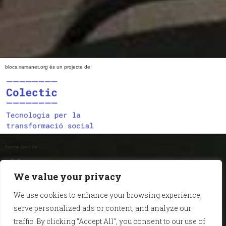
blocs.xarxanet.org és un projecte de:
Forma part de:
We value your privacy
We use cookies to enhance your browsing experience,
En col·laboració amb:
serve personalized ads or content, and analyze our
traffic. By clicking "Accept All", you consent to our use of