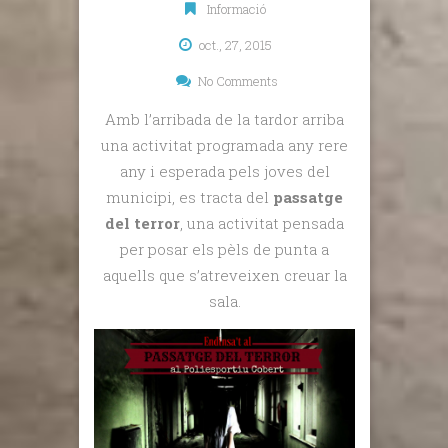
Informació
oct., 27, 2015
No Comments
Amb l’arribada de la tardor arriba
una activitat programada any rere
any i esperada pels joves del
municipi, es tracta del
passatge
del terror
, una activitat pensada
per posar els pèls de punta a
aquells que s’atreveixen creuar la
sala.