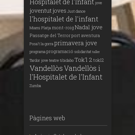
Hospitalet de l'Infant
jove
joventut
joves
Just dance
l'hospitalet de l'infant
Nadal jove
mont-roig
Miami Platja
Passatge del Terror
port aventura
primavera jove
Posa't la gorra
programació
programa
solidaritat
taller
Tok'l 2
tokl2
Tardor jove
teatre
tibidabo
Vandellòs
Vandellòs i
l'Hospitalet de l'Infant
Zumba
Pàgines web