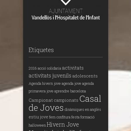
Etiquetes
activitats
2016
acció solidaria
activitats juvenils
adolescents
Agenda hivern jove
agenda jove
agenda
primavera jove
aprendre
barcelona
Casal
Campionat
campionats
de Joves
dinàmiques en anglès
estiu jove
fem confitura
festa
formació
Hivern Jove
halloween