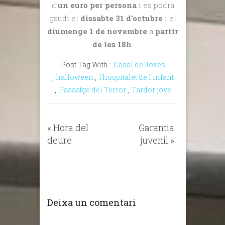
d’
un euro per persona
i es podrà
gaudi el
dissabte 31 d’octubre
i el
diumenge 1 de novembre
a
partir
de les 18h
.
Post Tag With :
Casal de Joves
,
halloween
,
l'hospitalet de l'infant
,
Passatge del Terror
,
Tardor jove
«
Hora del
Garantia
deure
juvenil
»
Deixa un comentari