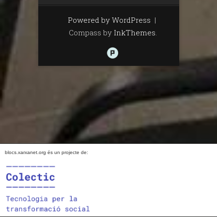
Powered by WordPress
|
Compass by
InkThemes
.
blocs.xarxanet.org és un projecte de: