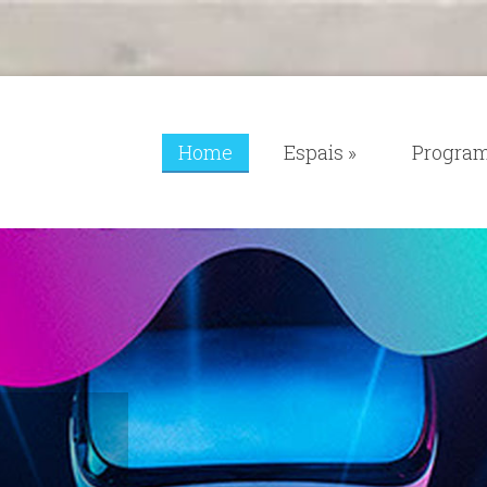
Home
Espais
»
Progra