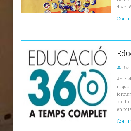
divend
Conti
Edu
Jove
Aquest
i aque
formar
políti
en tots
Conti