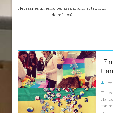
Necessites un espai per assajar amb el teu grup
de música?
17 
tran
Jove
El div
i la t
commem
l’acti