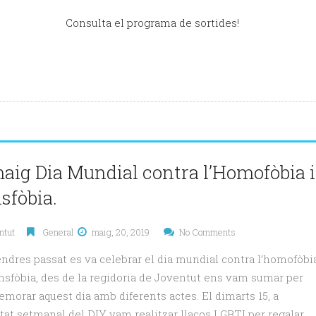
Consulta el programa de sortides!
maig Dia Mundial contra l’Homofòbia i
sfòbia.
ntut
General
maig, 20, 2019
No Comments
endres passat es va celebrar el dia mundial contra l’homofòbi
ransfòbia, des de la regidoria de Joventut ens vam sumar per
orar aquest dia amb diferents actes. El dimarts 15, a
vitat setmanal del DIY vam realitzar llaços LGBTI per regalar