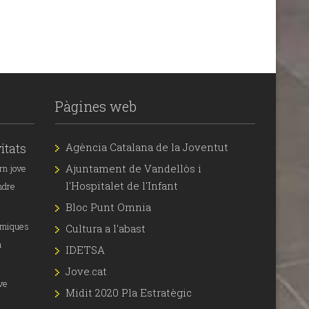
Pàgines web
itats
Agència Catalana de la Joventut
Ajuntament de Vandellòs i
rn jove
l'Hospitalet de l'Infant
ndre
Bloc Punt Omnia
àmiques
Cultura a l'abast
a
IDETSA
Jove.cat
ve
Midit 2020 Pla Estratègic