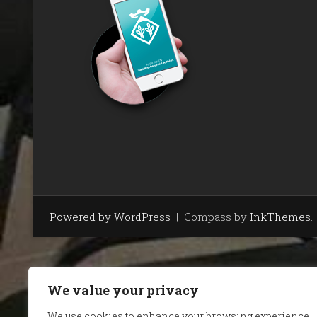
Powered by WordPress
|
Compass by
InkThemes
.
We value your privacy
We use cookies to enhance your browsing experience,