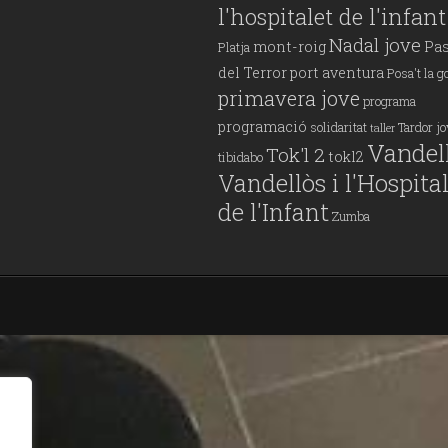
l'hospitalet de l'infant
Nadal jove
mont-roig
Pas
Platja
del Terror
port aventura
Posa't la g
primavera jove
programa
programació
solidaritat
Tardor j
taller
Vandel
Tok'l 2
tokl2
tibidabo
Vandellòs i l'Hospita
de l'Infant
Zumba