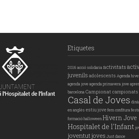
Etiquetes
activ
activitats
2016
acció solidaria
juvenils
adolescents
Agenda hive
agenda jove
agenda primavera jove
apre
Campionat
campionats
barcelona
Casal de Joves
din
estiu jove
en anglès
fem confitura
fest
Hivern Jove
formació
halloween
Hospitalet de l'Infant
jo
joventut
joves
Just dance