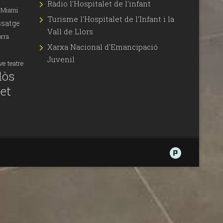
Ràdio l'Hospitalet de l'infant
Miami
Turisme l'Hospitalet de l'Infant i la
satge
Vall de Llors
orra
Xarxa Nacional d'Emancipació
Juvenil
ove
teatre
lòs
let