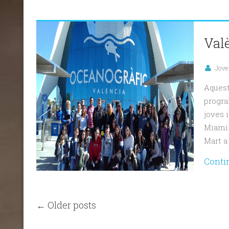
Valè
Jove
Aquest
progra
joves i
Miami p
Mart a 
Conti
← Older posts