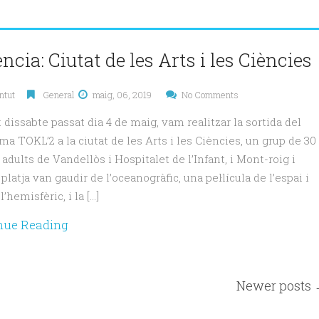
ncia: Ciutat de les Arts i les Ciències
ntut
General
maig, 06, 2019
No Comments
 dissabte passat dia 4 de maig, vam realitzar la sortida del
ma TOKL’2 a la ciutat de les Arts i les Ciències, un grup de 30
 adults de Vandellòs i Hospitalet de l’Infant, i Mont-roig i
latja van gaudir de l’oceanogràfic, una pel·lícula de l’espai i
l’hemisfèric, i la […]
nue Reading
Newer posts