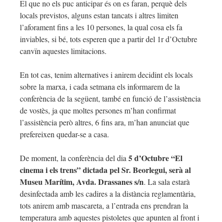
El que no els puc anticipar és on es faran, perquè dels
locals previstos, alguns estan tancats i altres limiten
l’aforament fins a les 10 persones, la qual cosa els fa
inviables, si bé, tots esperen que a partir del 1r d’Octubre
canvïn aquestes limitacions.
En tot cas, tenim alternatives i anirem decidint els locals
sobre la marxa, i cada setmana els informarem de la
conferència de la següent, també en funció de l’assistència
de vostès, ja que moltes persones m’han confirmat
l’assistència però altres, 6 fins ara, m’han anunciat que
prefereixen quedar-se a casa.
5 d’Octubre “El
De moment, la conferència del dia
cinema i els trens” dictada pel Sr. Beorlegui, serà al
Museu Marítim, Avda. Drassanes s/n
. La sala estarà
desinfectada amb les cadires a la distància reglamentària,
tots anirem amb mascareta, a l’entrada ens prendran la
temperatura amb aquestes pistoletes que apunten al front i