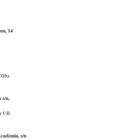
om, 14
Oliba
 s/n,
er UB
Acadèmia, s/n