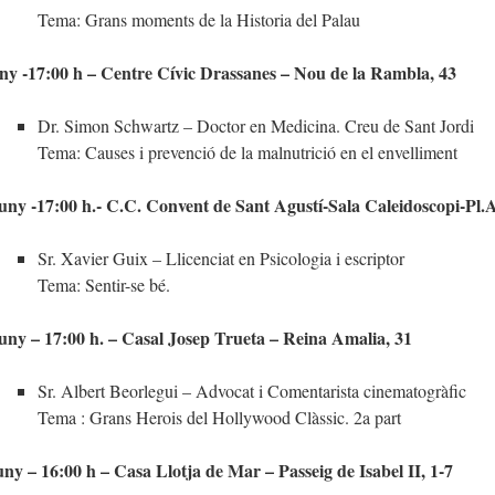
Tema: Grans moments de la Historia del Palau
ny -17:00 h – Centre Cívic Drassanes – Nou de la Rambla, 43
Dr. Simon Schwartz – Doctor en Medicina. Creu de Sant Jordi
Tema: Causes i prevenció de la malnutrició en el envelliment
uny -17:00 h.- C.C. Convent de Sant Agustí-Sala Caleidoscopi-Pl.
Sr. Xavier Guix – Llicenciat en Psicologia i escriptor
Tema: Sentir-se bé.
uny – 17:00 h. – Casal Josep Trueta – Reina Amalia, 31
Sr. Albert Beorlegui – Advocat i Comentarista cinematogràfic
Tema : Grans Herois del Hollywood Clàssic. 2a part
uny – 16:00 h – Casa Llotja de Mar – Passeig de Isabel II, 1-7