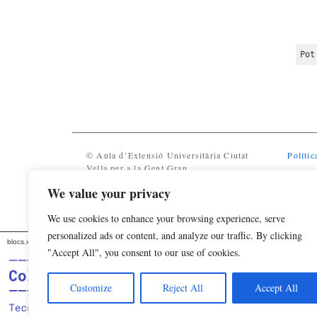
Pot
© Aula d’Extensió Universitària Ciutat
Polític
Vella per a la Gent Gran
We value your privacy
We use cookies to enhance your browsing experience, serve
personalized ads or content, and analyze our traffic. By clicking
blocs.xarxanet.org és un projecte de:
Forma part de:
"Accept All", you consent to our use of cookies.
Customize
Reject All
Accept All