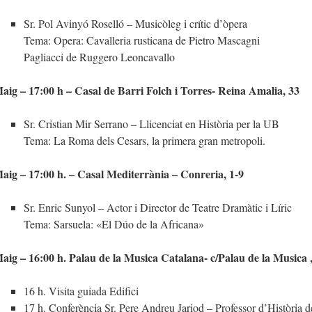
Sr. Pol Avinyó Roselló – Musicòleg i crític d’òpera
Tema: Opera: Cavalleria rusticana de Pietro Mascagni
Pagliacci de Ruggero Leoncavallo
aig – 17:00 h – Casal de Barri Folch i Torres- Reina Amalia, 33
Sr. Cristian Mir Serrano – Llicenciat en Història per la UB
Tema: La Roma dels Cesars, la primera gran metropoli.
aig – 17:00 h. – Casal Mediterrània – Conreria, 1-9
Sr. Enric Sunyol – Actor i Director de Teatre Dramàtic i Líric
Tema: Sarsuela: «El Dúo de la Africana»
aig – 16:00 h. Palau de la Musica Catalana- c/Palau de la Musica ,
16 h. Visita guiada Edifici
17 h. Conferència Sr. Pere Andreu Jariod – Professor d’Història d