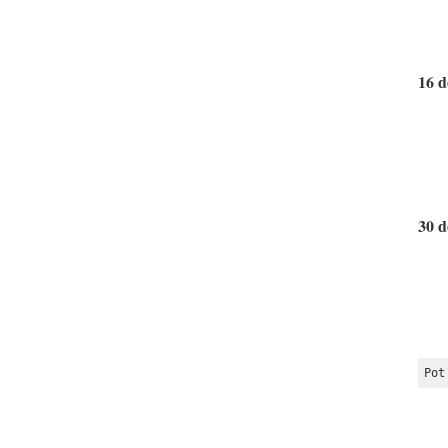
16 d
30 d
Pot