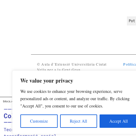
Pot
© Aula d’Extensió Universitària Ciutat
Polític
Vella per a la Gent Gran
We value your privacy
We use cookies to enhance your browsing experience, serve
personalized ads or content, and analyze our traffic. By clicking
blocs.xarxanet.org és un projecte de:
Forma part de:
"Accept All", you consent to our use of cookies.
Customize
Reject All
Accept All