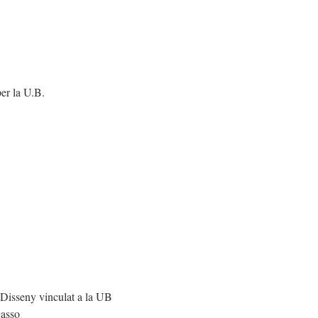
per la U.B.
e Disseny vinculat a la UB
casso