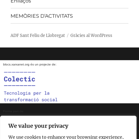
Enllaços
MEMÒRIES D’ACTIVITATS
ADF Sant Feliu de Llobregat
Gràcies al WordPress
blocs.xarxanet.org és un projecte de:
Forma part de:
We value your privacy
We use cookies to enhance your browsing experience,
En col·laboració amb: