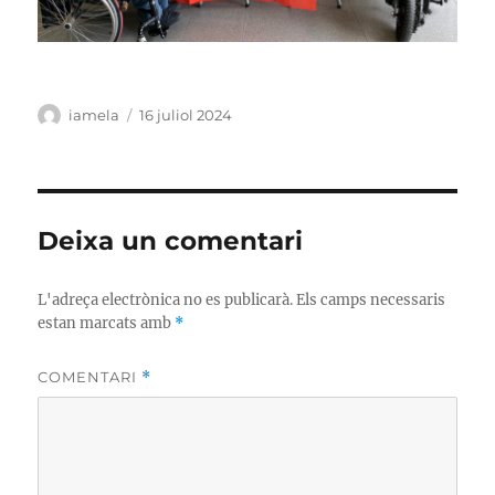
Autor
iamela
Publicat
16 juliol 2024
el
Deixa un comentari
L'adreça electrònica no es publicarà.
Els camps necessaris
estan marcats amb
*
COMENTARI
*