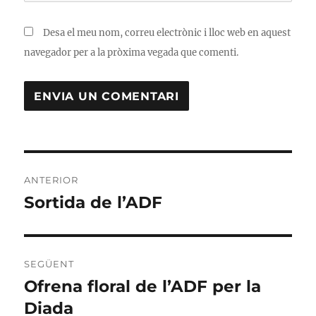
Desa el meu nom, correu electrònic i lloc web en aquest
navegador per a la pròxima vegada que comenti.
Navegació
ANTERIOR
d'entrades
Sortida de l’ADF
Entrada
anterior:
SEGÜENT
Ofrena floral de l’ADF per la
Entrada
Diada
següent: