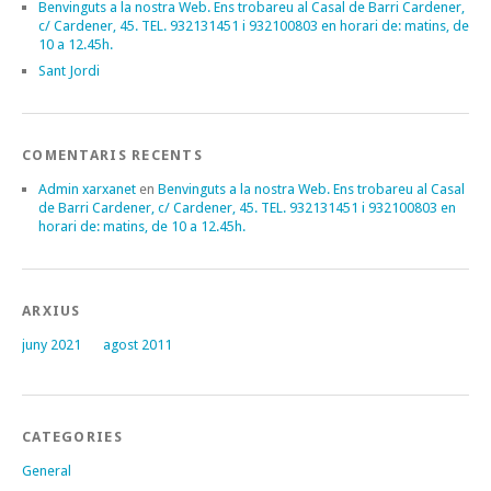
Benvinguts a la nostra Web. Ens trobareu al Casal de Barri Cardener,
c/ Cardener, 45. TEL. 932131451 i 932100803 en horari de: matins, de
10 a 12.45h.
Sant Jordi
COMENTARIS RECENTS
Admin xarxanet
en
Benvinguts a la nostra Web. Ens trobareu al Casal
de Barri Cardener, c/ Cardener, 45. TEL. 932131451 i 932100803 en
horari de: matins, de 10 a 12.45h.
ARXIUS
juny 2021
agost 2011
CATEGORIES
General