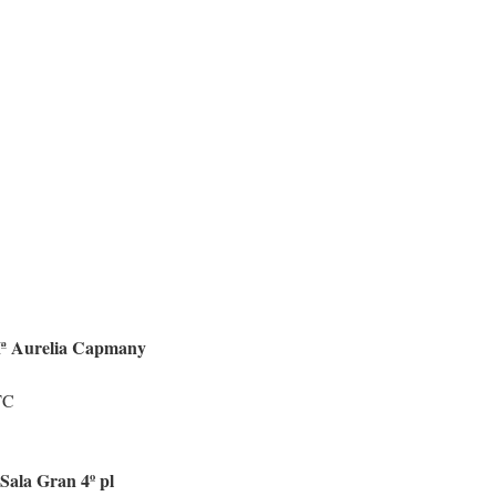
 Mª Aurelia Capmany
TC
Sala Gran 4º pl