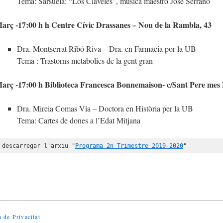
Tema: Sarsuela: “Los Claveles”, musica maestro Jose Serrano
arç -17:00 h h Centre Cívic Drassanes – Nou de la Rambla, 43
Dra. Montserrat Ribó Riva – Dra. en Farmacia por la UB
Tema : Trastorns metabolics de la gent gran
arç -17:00 h Biblioteca Francesca Bonnemaison- c/Sant Pere mes 
Dra. Mireia Comas Via – Doctora en Història per la UB
Tema: Cartes de dones a l’Edat Mitjana
 descarregar l'arxiu "
Programa 2n Trimestre 2019-2020
"
a de Privacitat