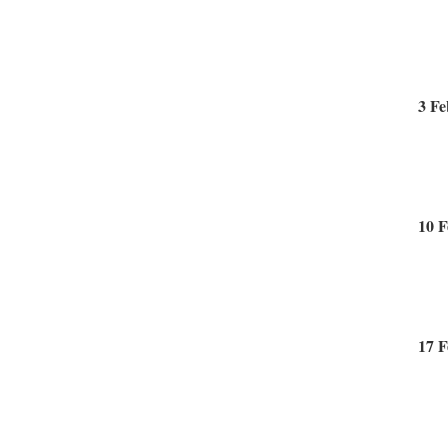
3 Fe
10 F
17 F