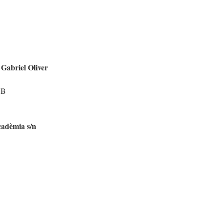
 Gabriel Oliver
UB
cadèmia s/n
3