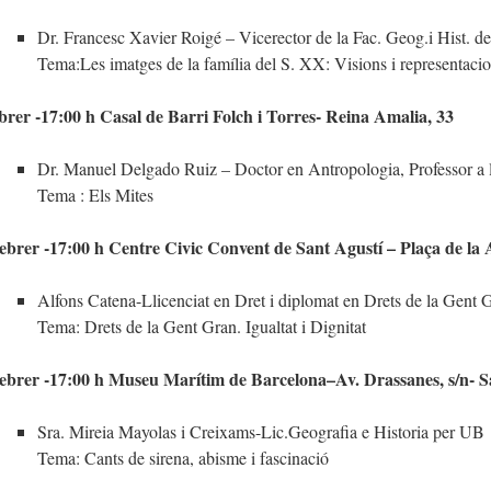
Dr. Francesc Xavier Roigé – Vicerector de la Fac. Geog.i Hist. d
Tema:Les imatges de la família del S. XX: Visions i representacion
brer -17:00 h Casal de Barri Folch i Torres- Reina Amalia, 33
Dr. Manuel Delgado Ruiz – Doctor en Antropologia, Professor a
Tema : Els Mites
ebrer -17:00 h Centre Civic Convent de Sant Agustí – Plaça de la 
Alfons Catena-Llicenciat en Dret i diplomat en Drets de la Gent
Tema: Drets de la Gent Gran. Igualtat i Dignitat
ebrer -17:00 h Museu Marítim de Barcelona–Av. Drassanes, s/n- Sa
Sra. Mireia Mayolas i Creixams-Lic.Geografia e Historia per UB
Tema: Cants de sirena, abisme i fascinació