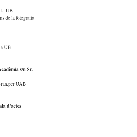
e la UB
s de la fotografia
 la UB
Acadèmia s/n Sr.
 Gran,per UAB
la d’actes