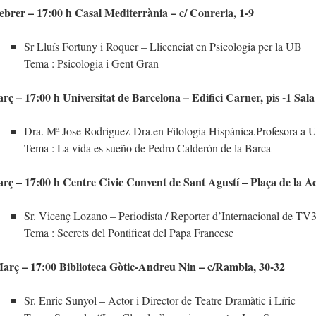
ebrer – 17:00 h Casal Mediterrània – c/ Conreria, 1-9
Sr Lluís Fortuny i Roquer – Llicenciat en Psicologia per la UB
Tema : Psicologia i Gent Gran
rç – 17:00 h Universitat de Barcelona – Edifici Carner, pis -1 Sala
Dra. Mª Jose Rodriguez-Dra.en Filologia Hispánica.Profesora a 
Tema : La vida es sueño de Pedro Calderón de la Barca
rç – 17:00 h Centre Civic Convent de Sant Agustí – Plaça de la A
Sr. Vicenç Lozano – Periodista / Reporter d’Internacional de TV
Tema : Secrets del Pontificat del Papa Francesc
arç – 17:00 Biblioteca Gòtic-Andreu Nin – c/Rambla, 30-32
Sr. Enric Sunyol – Actor i Director de Teatre Dramàtic i Líric