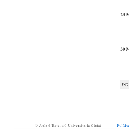
23 M
30 M
Pot
© Aula d’Extensió Universitària Ciutat
Polític