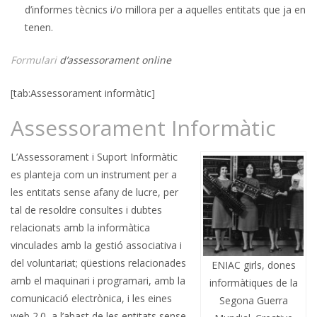
d’informes tècnics i/o millora per a aquelles entitats que ja en
tenen.
Formulari
d’assessorament online
[tab:Assessorament informàtic]
Assessorament Informàtic
L’Assessorament i Suport Informàtic
es planteja com un instrument per a
les entitats sense afany de lucre, per
tal de resoldre consultes i dubtes
relacionats amb la informàtica
vinculades amb la gestió associativa i
del voluntariat; qüestions relacionades
ENIAC girls, dones
amb el maquinari i programari, amb la
informàtiques de la
comunicació electrònica, i les eines
Segona Guerra
web 2.0, a l’abast de les entitats sense