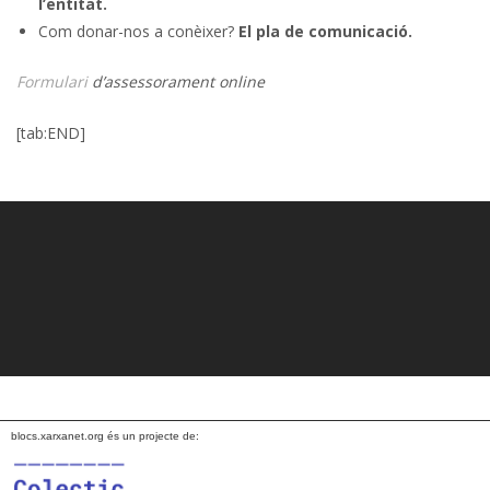
l’entitat.
Com donar-nos a conèixer?
El pla de comunicació.
Formulari
d’assessorament online
[tab:END]
blocs.xarxanet.org és un projecte de: