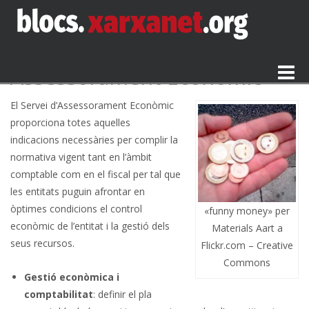
[tab:Assessorament econòmic]
Toggle
Assessorament Econòmic
naviga
El Servei d’Assessorament Econòmic
proporciona totes aquelles
indicacions necessàries per complir la
normativa vigent tant en l’àmbit
comptable com en el fiscal per tal que
les entitats puguin afrontar en
òptimes condicions el control
«funny money» per
econòmic de l’entitat i la gestió dels
Materials Aart a
seus recursos.
Flickr.com – Creative
Commons
Gestió econòmica i
comptabilitat
: definir el pla