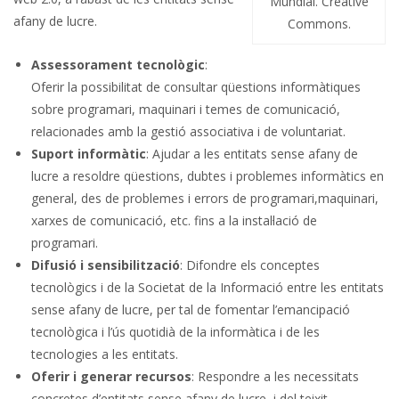
Mundial. Creative
afany de lucre.
Commons.
Assessorament tecnològic
:
Oferir la possibilitat de consultar qüestions informàtiques
sobre programari, maquinari i temes de comunicació,
relacionades amb la gestió associativa i de voluntariat.
Suport informàtic
: Ajudar a les entitats sense afany de
lucre a resoldre qüestions, dubtes i problemes informàtics en
general, des de problemes i errors de programari,maquinari,
xarxes de comunicació, etc. fins a la instal·lació de
programari.
Difusió i sensibilització
: Difondre els conceptes
tecnològics i de la Societat de la Informació entre les entitats
sense afany de lucre, per tal de fomentar l’emancipació
tecnològica i l’ús quotidià de la informàtica i de les
tecnologies a les entitats.
Oferir i generar recursos
: Respondre a les necessitats
concretes d’entitats sense afany de lucre, i del teixit